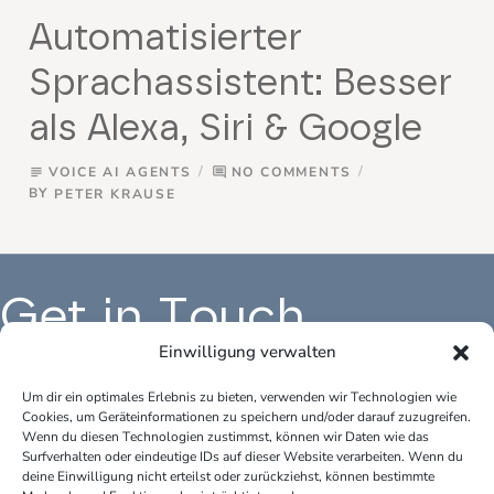
Automatisierter
Sprachassistent: Besser
als Alexa, Siri & Google
VOICE AI AGENTS
NO COMMENTS
subject
comment
BY
PETER KRAUSE
Get in Touch
Einwilligung verwalten
Um dir ein optimales Erlebnis zu bieten, verwenden wir Technologien wie
Cookies, um Geräteinformationen zu speichern und/oder darauf zuzugreifen.
Büro Deutschland:
Bür
Wenn du diesen Technologien zustimmst, können wir Daten wie das
peter.krause.net
pet
Surfverhalten oder eindeutige IDs auf dieser Website verarbeiten. Wenn du
Katharina-Fischer-Platz 1
Kok
deine Einwilligung nicht erteilst oder zurückziehst, können bestimmte