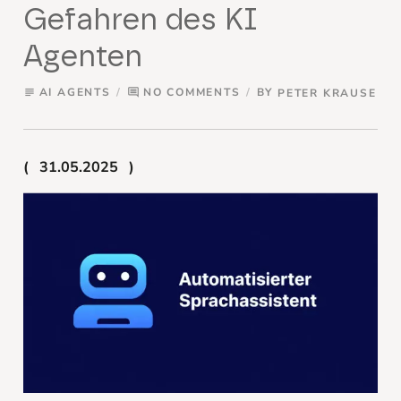
Gefahren des KI
Agenten
AI AGENTS
NO COMMENTS
BY
PETER KRAUSE
subject
comment
31.05.2025