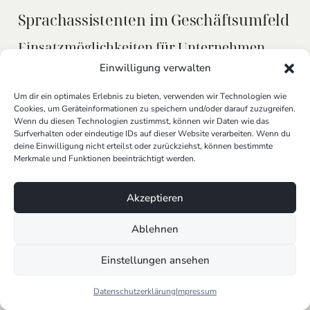
Sprachassistenten im Geschäftsumfeld
Einsatzmöglichkeiten für Unternehmen
Einwilligung verwalten
Sprachassistenten
wie Alexa, Google Assistant und
Siri haben sich weit über den privaten Gebrauch
Um dir ein optimales Erlebnis zu bieten, verwenden wir Technologien wie
hinaus entwickelt und bieten nun auch im
Cookies, um Geräteinformationen zu speichern und/oder darauf zuzugreifen.
Wenn du diesen Technologien zustimmst, können wir Daten wie das
Geschäftsumfeld vielfältige Einsatzmöglichkeiten.
Surfverhalten oder eindeutige IDs auf dieser Website verarbeiten. Wenn du
Unternehmen setzen diese intelligenten Assistenten
deine Einwilligung nicht erteilst oder zurückziehst, können bestimmte
ein, um die Effizienz zu steigern, Kundeninteraktionen
Merkmale und Funktionen beeinträchtigt werden.
zu personalisieren und Arbeitsabläufe zu optimieren.
Von der Steuerung von Smart Home Geräten im Büro
Akzeptieren
bis hin zur Verwaltung von Kalendern und E-Mails –
Sprachassistenten
eröffnen neue Wege der
Ablehnen
Interaktion und
Automatisierung
. Besonders in
Bereichen wie Kundenservice, wo per Sprachbefehl
Einstellungen ansehen
schnell Informationen bereitgestellt oder Anrufe
getätigt werden können, zeigen sie ihre Stärken.
Datenschutzerklärung
Impressum