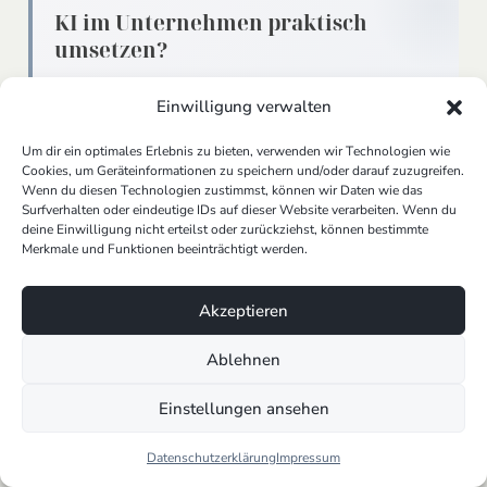
KI im Unternehmen praktisch
umsetzen?
AI Cowork ist ein
KI-System
für Unternehmen, das
Einwilligung verwalten
E-Mails, Meeting-Zusammenfassungen, KI-CRM,
automatische Aufgabenverteilung und vieles mehr
Um dir ein optimales Erlebnis zu bieten, verwenden wir Technologien wie
unterstützt. DSGVO-konform und individuell auf
Cookies, um Geräteinformationen zu speichern und/oder darauf zuzugreifen.
Wenn du diesen Technologien zustimmst, können wir Daten wie das
dein Unternehmen trainiert.
Surfverhalten oder eindeutige IDs auf dieser Website verarbeiten. Wenn du
deine Einwilligung nicht erteilst oder zurückziehst, können bestimmte
Merkmale und Funktionen beeinträchtigt werden.
KI System ansehen
Akzeptieren
KI in der strategischen Planung: Von der
Ablehnen
Theorie zur Praxis
Einstellungen ansehen
KI-Systeme revolutionieren die strategische Planung
in Unternehmen, indem sie die Entscheidungsfindung
Datenschutzerklärung
Impressum
auf allen Ebenen verbessern. Von der Optimierung