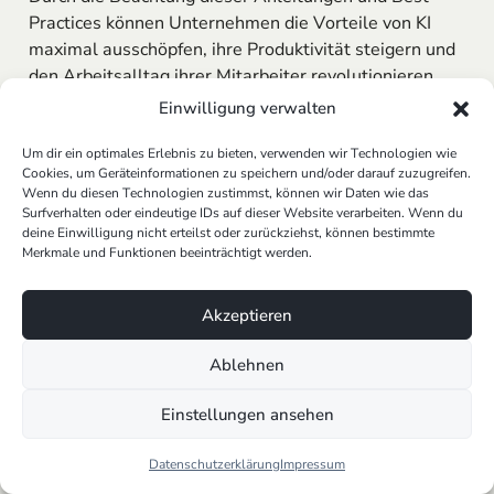
Practices können Unternehmen die Vorteile von KI
maximal ausschöpfen, ihre Produktivität steigern und
den Arbeitsalltag ihrer Mitarbeiter revolutionieren.
Einwilligung verwalten
KI-gestützte Systeme und ihre
Auswirkungen auf die Effizienz
Um dir ein optimales Erlebnis zu bieten, verwenden wir Technologien wie
Cookies, um Geräteinformationen zu speichern und/oder darauf zuzugreifen.
Analyse der Effizienzsteigerung durch KI
Wenn du diesen Technologien zustimmst, können wir Daten wie das
Surfverhalten oder eindeutige IDs auf dieser Website verarbeiten. Wenn du
Der Einsatz von KI hat in zahlreichen Branchen zu
deine Einwilligung nicht erteilst oder zurückziehst, können bestimmte
Merkmale und Funktionen beeinträchtigt werden.
einer signifikanten Effizienzsteigerung geführt. Durch
die Automatisierung von Routineaufgaben
ermöglichen KI-Systeme es Unternehmen, Prozesse
Akzeptieren
zu optimieren und wertvolle Zeit einzusparen.
Ablehnen
Beispielsweise kann KI in der Kundenbetreuung durch
die Implementierung von
Chatbots
für häufig gestellte
Einstellungen ansehen
Fragen verwendet werden, wodurch Mitarbeiter sich
auf komplexere Anfragen konzentrieren können. Diese
Datenschutzerklärung
Impressum
strategische Umverteilung von Ressourcen führt nicht