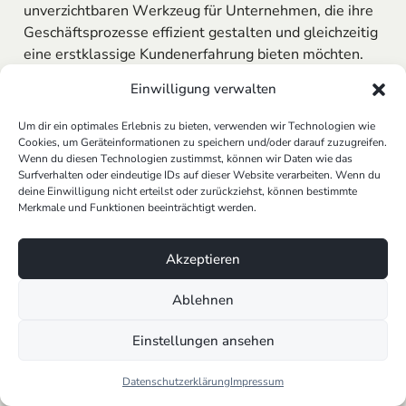
unverzichtbaren Werkzeug für Unternehmen, die ihre
Geschäftsprozesse effizient gestalten und gleichzeitig
eine erstklassige Kundenerfahrung bieten möchten.
Einwilligung verwalten
Die digitale Transformation schreitet voran und KI-
Sprachassistenten
spielen dabei eine Schlüsselrolle.
Um dir ein optimales Erlebnis zu bieten, verwenden wir Technologien wie
Ihre Fähigkeit, interaktiv zu agieren, sich kontinuierlich
Cookies, um Geräteinformationen zu speichern und/oder darauf zuzugreifen.
zu verbessern und auf natürlicher Sprache basierende
Wenn du diesen Technologien zustimmst, können wir Daten wie das
Dienste anzubieten, macht sie zu einem
Surfverhalten oder eindeutige IDs auf dieser Website verarbeiten. Wenn du
deine Einwilligung nicht erteilst oder zurückziehst, können bestimmte
unverzichtbaren Bestandteil moderner
Merkmale und Funktionen beeinträchtigt werden.
Geschäftsstrategien. Die intelligente Automatisierung
und Personalisierung von Kundeninteraktionen durch
Akzeptieren
KI-gesteuerte Technologien setzen neue Maßstäbe in
der Kundenzufriedenheit und betrieblichen Effizienz.
Ablehnen
Die Entwicklung von KI-
Einstellungen ansehen
Sprachassistenten
Von Siri zu ChatGPT: Die Evolution der
Datenschutzerklärung
Impressum
Sprachassistenten