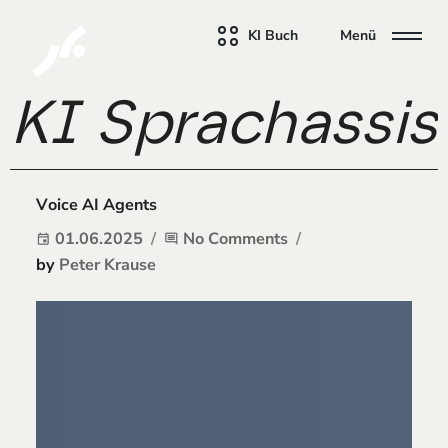
KI Buch
Menü
KI Sprachassist
Voice AI Agents
01.06.2025
No Comments
event
comment
by
Peter Krause