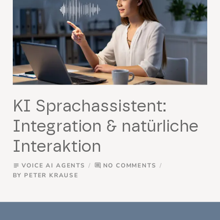
KI Sprachassistent:
Integration & natürliche
Interaktion
VOICE AI AGENTS
NO COMMENTS
subject
comment
BY
PETER KRAUSE