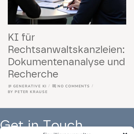
KI für
Rechtsanwaltskanzleien:
Dokumentenanalyse und
Recherche
GENERATIVE KI
NO COMMENTS
subject
comment
BY
PETER KRAUSE
Get in Touch