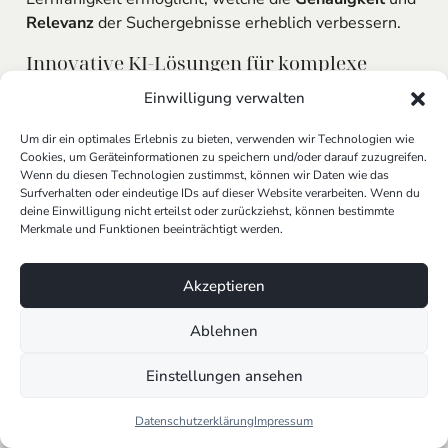
Relevanz
der Suchergebnisse erheblich verbessern.
Innovative KI-Lösungen für komplexe
juristische Fragestellungen
Einwilligung verwalten
Wir verstehen, dass jeder Fall einzigartig ist und
Um dir ein optimales Erlebnis zu bieten, verwenden wir Technologien wie
komplexe juristische Fragestellungen individuelle
Cookies, um Geräteinformationen zu speichern und/oder darauf zuzugreifen.
Lösungen erfordern. Deshalb bieten wir
innovative KI-
Wenn du diesen Technologien zustimmst, können wir Daten wie das
Surfverhalten oder eindeutige IDs auf dieser Website verarbeiten. Wenn du
Lösungen
an, die speziell für die juristische Arbeit
deine Einwilligung nicht erteilst oder zurückziehst, können bestimmte
entwickelt wurden. Von der automatisierten
Merkmale und Funktionen beeinträchtigt werden.
Dokumentenanalyse bis hin zur Erstellung von
Schriftsätzen, unsere Tools sind darauf ausgelegt,
Akzeptieren
Routineaufgaben zu automatisieren und den
Arbeitsalltag von Anwälten und Anwältinnen zu
Ablehnen
erleichtern. So bleibt mehr Zeit für die Bearbeitung
komplexer Fälle und die persönliche
Beratung
der
Einstellungen ansehen
Mandanten.
Datenschutzerklärung
Impressum
Die
Integration
von KI in den juristischen Alltag geht