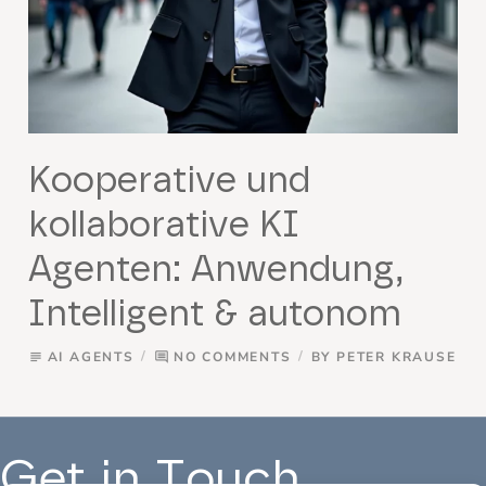
Kooperative und
kollaborative KI
Agenten: Anwendung,
Intelligent & autonom
AI AGENTS
NO COMMENTS
BY
PETER KRAUSE
subject
comment
Get in Touch