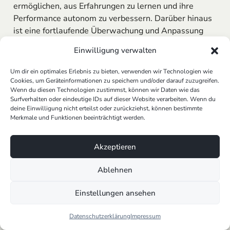
ermöglichen, aus Erfahrungen zu lernen und ihre
Performance autonom zu verbessern. Darüber hinaus
ist eine fortlaufende Überwachung und Anpassung
des Systems entscheidend, um sicherzustellen, dass
Einwilligung verwalten
es auch bei steigender Komplexität effektiv bleibt.
Durch die Fokussierung auf individuelle Lösungen wie
Um dir ein optimales Erlebnis zu bieten, verwenden wir Technologien wie
unsere
KI-gestützte
Marketing
& Content Automation
Cookies, um Geräteinformationen zu speichern und/oder darauf zuzugreifen.
Wenn du diesen Technologien zustimmst, können wir Daten wie das
können Unternehmen sicherstellen, dass ihre
Multi-
Surfverhalten oder eindeutige IDs auf dieser Website verarbeiten. Wenn du
Agenten-Systeme
nicht nur skalierbar, sondern auch
deine Einwilligung nicht erteilst oder zurückziehst, können bestimmte
zukunftssicher sind.
Merkmale und Funktionen beeinträchtigt werden.
Die erfolgreiche Implementierung von Multi-Agenten-
Akzeptieren
Systemen erfordert ein tiefes Verständnis für die
Dynamik zwischen autonomen Agenten sowie eine
Ablehnen
starke Grundlage in der Künstlichen Intelligenz. Mit
unseren maßgeschneiderten KI-Lösungen stellen wir
Einstellungen ansehen
sicher, dass Unternehmen die volle Kontrolle über
ihre KI-Agenten behalten und diese effektiv und
Datenschutzerklärung
Impressum
effizient zum Erreichen ihrer Geschäftsziele einsetzen