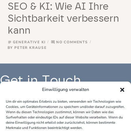
SEO & KI: Wie AI Ihre
Sichtbarkeit verbessern
kann
GENERATIVE KI
NO COMMENTS
subject
comment
BY
PETER KRAUSE
Get in Touch
Einwilligung verwalten
Um dir ein optimales Erlebnis zu bieten, verwenden wir Technologien wie
Cookies, um Geräteinformationen zu speichern und/oder darauf zuzugreifen.
Büro Deutschland:
Bür
Wenn du diesen Technologien zustimmst, können wir Daten wie das
peter.krause.net
pet
Surfverhalten oder eindeutige IDs auf dieser Website verarbeiten. Wenn du
Katharina-Fischer-Platz 1
Kok
deine Einwilligung nicht erteilst oder zurückziehst, können bestimmte
Merkmale und Funktionen beeinträchtigt werden.
85435 Erding
528