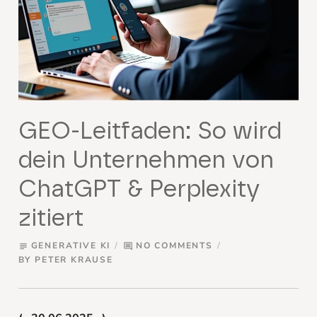
GEO-Leitfaden: So wird
dein Unternehmen von
ChatGPT & Perplexity
zitiert
GENERATIVE KI
NO COMMENTS
subject
comment
BY
PETER KRAUSE