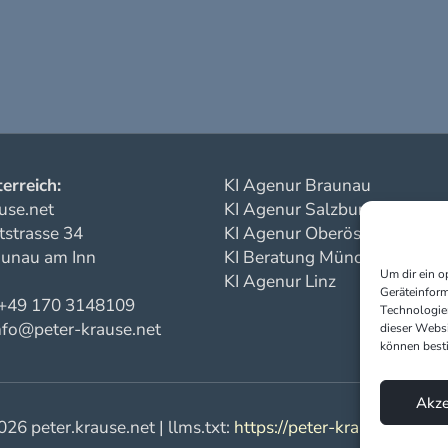
erreich:
KI Agenur Braunau
use.net
KI Agenur Salzburg
strasse 34
KI Agenur Oberösterreich
unau am Inn
KI Beratung München
Um dir ein o
KI Agenur Linz
Geräteinform
 +49 170 3148109
Technologien
info@peter-krause.net
dieser Websi
können best
Akze
26 peter.krause.net | llms.txt:
https://peter-krause.net/llm