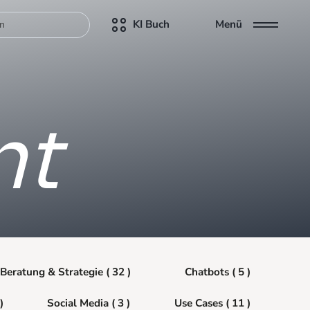
KI Buch
Menü
nt
Beratung & Strategie ( 32 )
Chatbots ( 5 )
)
Social Media ( 3 )
Use Cases ( 11 )