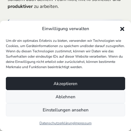
produktiver
zu arbeiten.
Einwilligung verwalten
KI im Unternehmen praktisch
umsetzen?
Um dir ein optimales Erlebnis zu bieten, verwenden wir Technologien wie
Cookies, um Geräteinformationen zu speichern und/oder darauf zuzugreifen.
AI Cowork ist ein
KI-System
für Unternehmen, das
Wenn du diesen Technologien zustimmst, können wir Daten wie das
E-Mails, Meeting-Zusammenfassungen, KI-CRM,
Surfverhalten oder eindeutige IDs auf dieser Website verarbeiten. Wenn du
automatische Aufgabenverteilung und vieles mehr
deine Einwilligung nicht erteilst oder zurückziehst, können bestimmte
Merkmale und Funktionen beeinträchtigt werden.
unterstützt. DSGVO-konform und individuell auf
dein Unternehmen trainiert.
Akzeptieren
KI System ansehen
Ablehnen
Einstellungen ansehen
KI-Modelle und die Entwicklung von
Datenschutzerklärung
Impressum
Prompts: Was du wissen musst