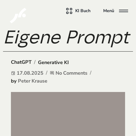
KI Buch
Menü
Eigene Prompt B
/
ChatGPT
Generative KI
17.08.2025
No Comments
event
comment
by
Peter Krause