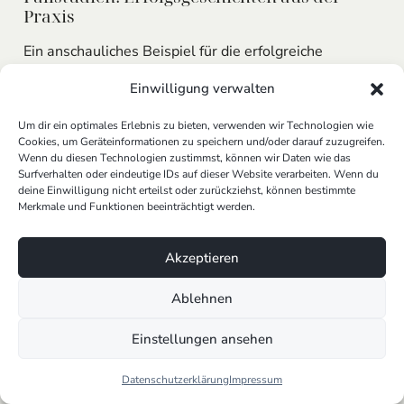
Praxis
Ein anschauliches Beispiel für die erfolgreiche
Anwendung generativer KI bietet ein
Einwilligung verwalten
mittelständisches Unternehmen, das durch den
Einsatz unserer
Conversational AI
& Chatbots
seine
Um dir ein optimales Erlebnis zu bieten, verwenden wir Technologien wie
Kundenservice-Effizienz signifikant steigern konnte.
Cookies, um Geräteinformationen zu speichern und/oder darauf zuzugreifen.
Durch maßgeschneiderte
AI Agents
für Unternehmen
,
Wenn du diesen Technologien zustimmst, können wir Daten wie das
Surfverhalten oder eindeutige IDs auf dieser Website verarbeiten. Wenn du
die spezifisch auf die Bedürfnisse und Anfragen der
deine Einwilligung nicht erteilst oder zurückziehst, können bestimmte
Kunden zugeschnitten waren, verbesserte sich die
Merkmale und Funktionen beeinträchtigt werden.
Kundenzufriedenheit messbar. Ein weiterer Fall ist ein
E-Commerce-Unternehmen, das mit unserer
KI-
Akzeptieren
gestützten Marketing & Content Automation
seine
Werbekampagnen und Content-Erstellung
Ablehnen
revolutionierte, was zu einer deutlichen
Umsatzsteigerung führte.
Einstellungen ansehen
Nächste Schritte: Erstelle deinen Plan zur
Datenschutzerklärung
Impressum
KI-Integration