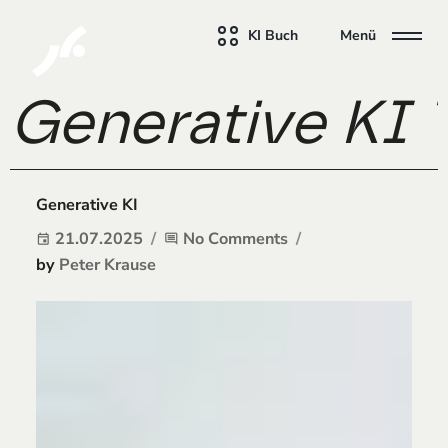
KI Buch
Menü
Generative KI T
Generative KI
21.07.2025
No Comments
event
comment
by
Peter Krause