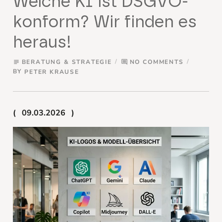
Welche KI ist DSGVO-
konform? Wir finden es
heraus!
BERATUNG & STRATEGIE
NO COMMENTS
subject
comment
BY
PETER KRAUSE
09.03.2026