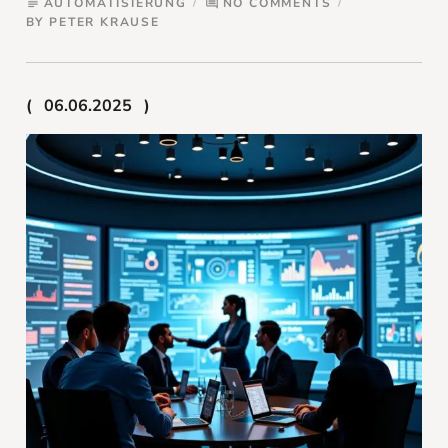
AUTOMATISIERUNG
NO COMMENTS
subject
comment
BY
PETER KRAUSE
06.06.2025