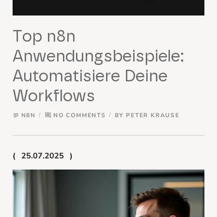
Top n8n
Anwendungsbeispiele:
Automatisiere Deine
Workflows
N8N
NO COMMENTS
BY
PETER KRAUSE
subject
comment
25.07.2025