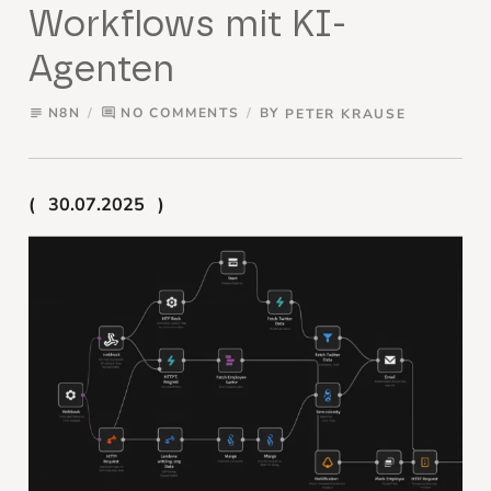
Workflows mit KI-
Agenten
N8N
NO COMMENTS
BY
PETER KRAUSE
subject
comment
30.07.2025