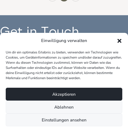
Get in Touch
Einwilligung verwalten
Um dir ein optimales Erlebnis zu bieten, verwenden wir Technologien wie
Cookies, um Geräteinformationen zu speichern und/oder darauf zuzugreifen.
Büro Deutschland:
Bür
Wenn du diesen Technologien zustimmst, können wir Daten wie das
peter.krause.net
pet
Surfverhalten oder eindeutige IDs auf dieser Website verarbeiten. Wenn du
Katharina-Fischer-Platz 1
Kok
deine Einwilligung nicht erteilst oder zurückziehst, können bestimmte
Merkmale und Funktionen beeinträchtigt werden.
85435 Erding
528
Telefon: +49 170 3148109
Tel
Akzeptieren
E-Mail: info@peter-krause.net
E-M
Ablehnen
Einstellungen ansehen