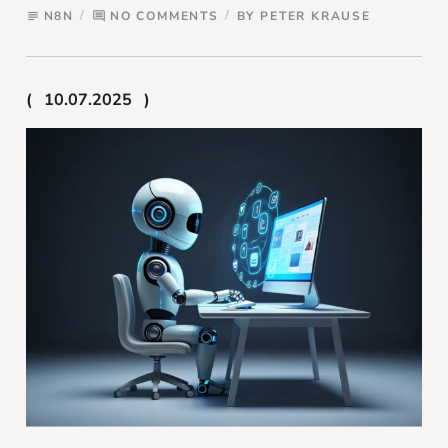
N8N
NO COMMENTS
BY
PETER KRAUSE
subject
comment
10.07.2025