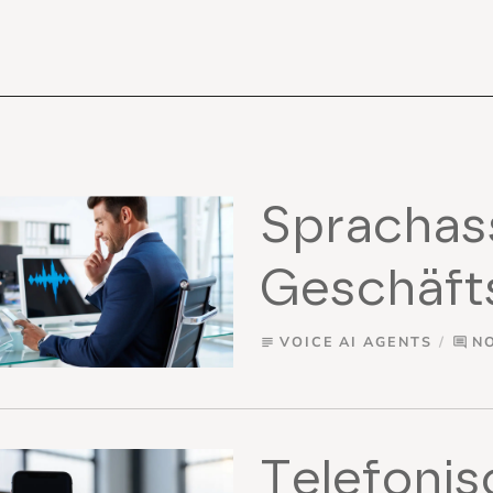
Sprachas
Geschäft
VOICE AI AGENTS
N
subject
comment
Telefonis