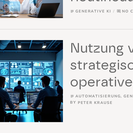
GENERATIVE KI
NO 
subject
comment
Nutzung v
strategis
operativ
AUTOMATISIERUNG
,
GEN
subject
BY
PETER KRAUSE