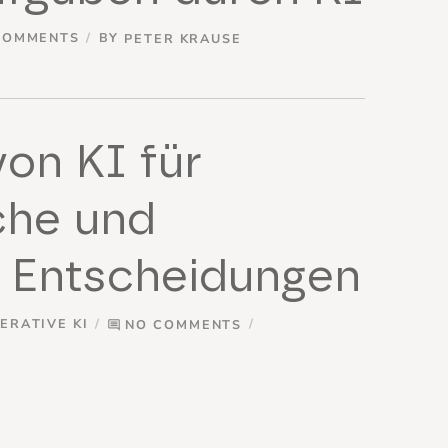
COMMENTS
BY
PETER KRAUSE
on KI für
che und
e Entscheidungen
ERATIVE KI
NO COMMENTS
comment