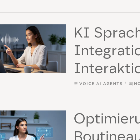
KI Sprach
Integrati
Interakti
VOICE AI AGENTS
N
subject
comment
Optimier
Routinea