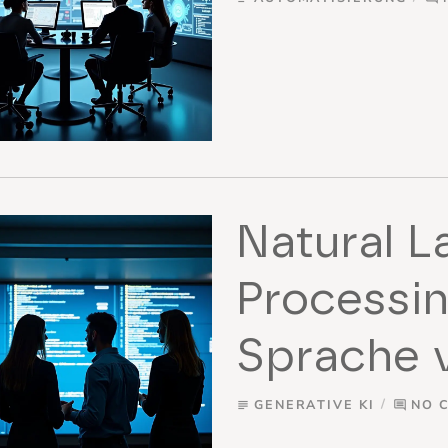
Natural 
Processin
Sprache 
GENERATIVE KI
NO 
subject
comment