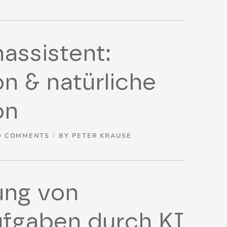
assistent:
on & natürliche
on
O COMMENTS
BY
PETER KRAUSE
ung von
ufgaben durch KI