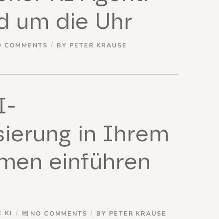
d um die Uhr
O COMMENTS
BY
PETER KRAUSE
I-
ierung in Ihrem
men einführen
 KI
NO COMMENTS
BY
PETER KRAUSE
comment