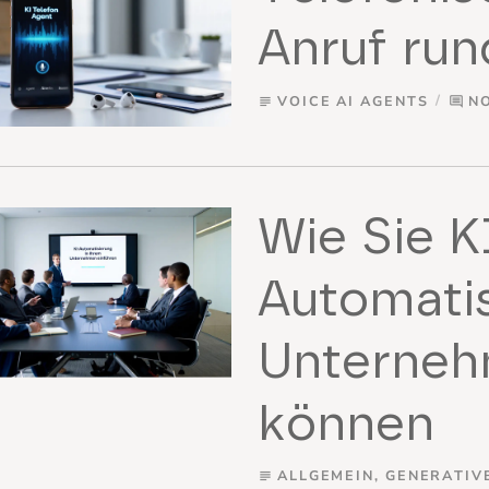
Anruf run
VOICE AI AGENTS
N
subject
comment
Wie Sie K
Automatis
Unterneh
können
ALLGEMEIN
,
GENERATIVE
subject