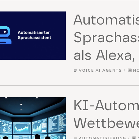
Automatis
Sprachass
als Alexa,
VOICE AI AGENTS
N
subject
comment
KI-Automa
Wettbewe
AUTOMATISIERUNG
subject
comment