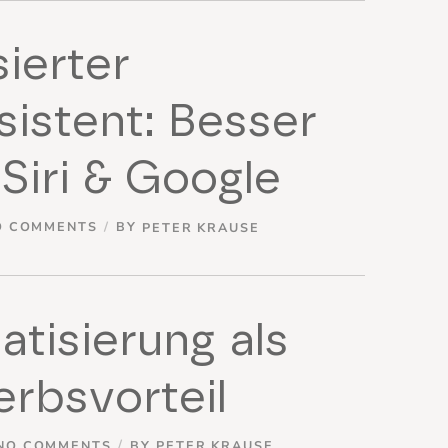
ierter
istent: Besser
 Siri & Google
O COMMENTS
BY
PETER KRAUSE
tisierung als
rbsvorteil
NO COMMENTS
BY
PETER KRAUSE